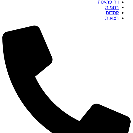
ויה פראטה
רתמות
קסדות
רצועות