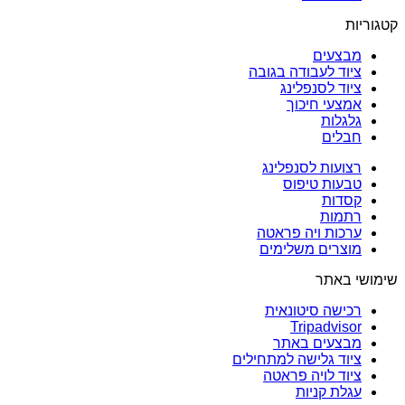
קטגוריות
מבצעים
ציוד לעבודה בגובה
ציוד לסנפלינג
אמצעי חיכוך
גלגלות
חבלים
רצועות לסנפלינג
טבעות טיפוס
קסדות
רתמות
ערכות ויה פראטה
מוצרים משלימים
שימושי באתר
רכישה סיטונאית
Tripadvisor
מבצעים באתר
ציוד גלישה למתחילים
ציוד לויה פראטה
עגלת קניות