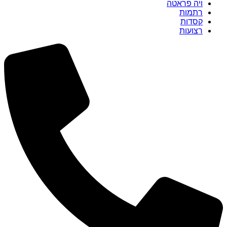
ויה פראטה
רתמות
קסדות
רצועות