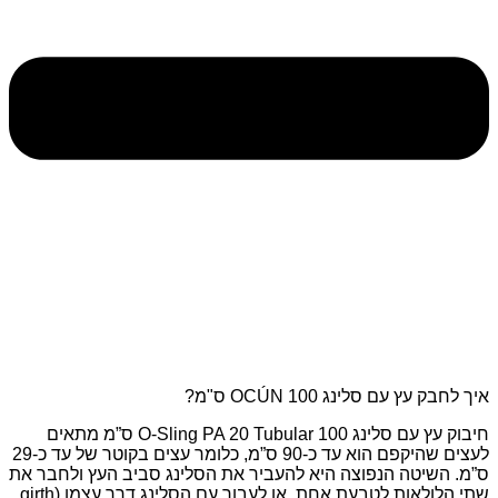
איך לחבק עץ עם סלינג OCÚN 100 ס"מ?
חיבוק עץ עם סלינג
O-Sling PA 20 Tubular
100 ס”מ מתאים
לעצים שהיקפם הוא עד כ-90 ס”מ, כלומר עצים בקוטר של עד כ-29
ס”מ. השיטה הנפוצה היא להעביר את הסלינג סביב העץ ולחבר את
שתי הלולאות לטבעת אחת, או לעבור עם הסלינג דרך עצמו
(girth