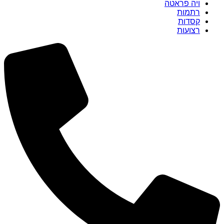
ויה פראטה
רתמות
קסדות
רצועות