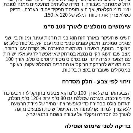
גדול שמסתבך בעבודה. זו מידה שלעיתים מתעלמים ממנה לטובת
120 ס”מ הקלאסי, אך היא תופסת תפקיד ייחודי בערכה - בדיוק
כשלא צריך את הטווח המלא של 120 או 150.
שימושים מומלצים לאורך 100 ס”מ
השימוש העיקרי באורך הזה הוא בניית תחנות עגינה זמניות בין שני
עוגנים סמוכים, חיבוק עוגנים טבעיים כמו ענפי עץ, בליטות סלע, או
מצוקים. בנוסף, רצועה זו משמשת להארכה של נקודת עיגון רחוקה,
מצב שבו העוגן הקיים נמצא במרחק שאי אפשר להגיע אליו ישירות
עם רצועה קצרה יותר. גם בטיפוס מסורתי וטיפוס סלע, אורך 100
ס”מ משמש להרחקת הרוקס או החברים ממסלול עקום, בעיקר
במסלולים שעוברים בקצות בליטות.
זיהוי לפי צבע - חלק מסדרה
הצבע האדום של אורך 100 ס”מ הוא צבע מובחן וקל לזיהוי בערכת
ציוד מורכבת. בערכה שכוללת גם 80 ס”מ ירוק ו-120 ס”מ תכלת,
האדום בולט בבחירה כדי לאפשר זיהוי מהיר של מידת הרצועה
ללא צורך למדוד או לפתוח את הקיפול. שיטת הצבעים נהוגה
לאורך כל הסדרה ומקלה על עבודה בשטח בתנאי לחץ.
בדיקה לפני שימוש ופסילה