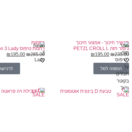
מכשיר חיכוך - אמצעי חיכוך
רתמות
ג’ומר חזה PETZL CROLL L
רתמת טיפוס OCÚN Neon 3 Lady
₪
195.00
₪
285.00
₪
195.00
₪
235.00
הוספה לסל
לרכישה
ON
ON
LACD
SALE
SALE