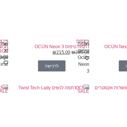
רתמות
מבצע
רתמת טיפוס OCÚN Neon 3
RGE
₪
215.00
₪
285.00
0.00
לרכישה
ON
ON
CUM
OCUM
ALE
SALE