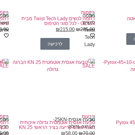
רתמות
רתמו
רתמה לנשים Twist Tech Lady מבית
OCUN - לכל סוגי הטיפוס
טיפו
0.00
₪
215.00
₪
285.00
לרכישה
ON
ON
ACD
ALE
SALE
טבעות
רתמו
טבעת אגסית אוטמטית גדולה איכותית
מאוד עומס קריעה בציר הראשי 25 KN
ACD
5.00
₪
58.00
₪
70.00