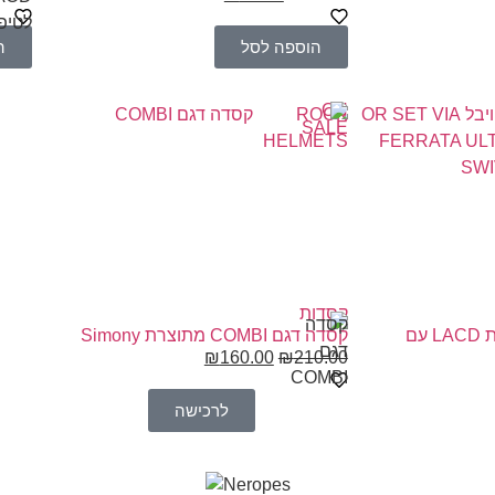
הוספה לסל
ה
ON
ROCK
SALE
HELMETS
קסדות
ערכת ויה פרטה מתוצרת LACD עם
קסדה דגם COMBI מתוצרת Simony
₪
160.00
₪
210.00
לרכישה