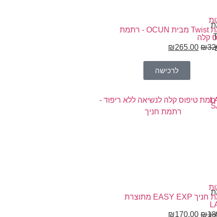
ת
רתמת Twist מבית OCUN - רתמת
ס קלה
₪
265.00
₪
32
לרכישה
L
S
ת
רתמת חניך EASY EXP מתוצרת
L
₪
170.00
₪
18