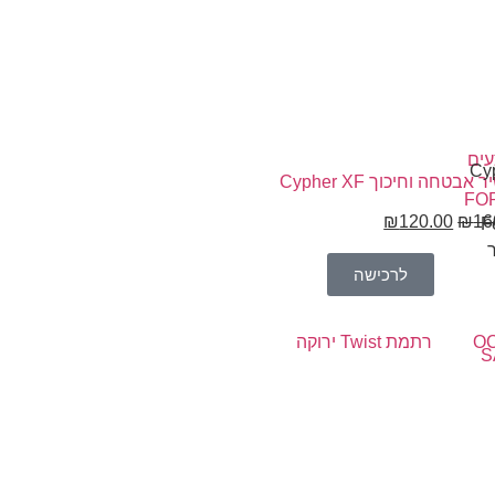
ים
מכשיר אבטחה וחיכוך Cypher XF
FO
₪
120.00
₪
16
לרכישה
O
S