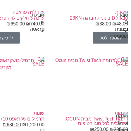
טבעות
ציוד לויה פראטה
טבעת D בינונית הברגה 23KN
ערכה 3 חלקים לויה פראטה
₪
650.00
₪
740.00
₪
38.00
₪
48.00
הוספה לסל
לרכישה
ON
ON
OCUM
SALE
SALE
רתמות
שונות
רתמת Twist Tech מבית OCUN:
תרמיל בושקראפט 45+10 Pyrox
אידיאלית לכל סוגי הטיפוס
₪
680.00
₪
1,200.00
₪
250.00
₪
285.00