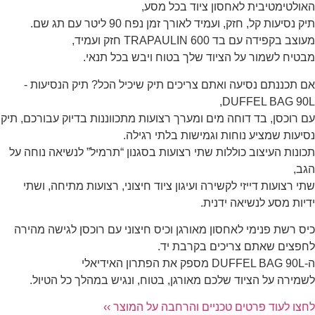
האולטימטיבית לאחסון ציוד בכל מסע,
תיק נסיעות קל, חזק, ועמיד לאורך זמן נפח 90 ליטר עם תג שם.
מעוצב בקפידה עם בד TRAPAULIN 600 חזק ועמיד,
מבטיח לשמור על הציוד שלך בטוח ויבש בכל תנאי.
אם תכננתם נסיעה ואתם צריכים תיק שיכיל הכל? תיק הנסיעות -
DUFFEL BAG 90L,
עם רוכסן, בד דוחה מים ומערך רצועות מתכווננות בדיוק עבורכם, תיק
נסיעות שמציע נוחות וגמישות בלתי רגילה.
תכונות העיצוב כוללות שתי רצועות בסגנון “תרמיל” לנשיאה נוחה על
הגב,
שתי רצועות דייזי לקשירה ועיגון ציוד חיצוני, רצועות מתיחה, ושתי
ידיות מסע לנשיאה ידנית.
כיס רשת פנימי לאחסון מאורגן וכיס חיצוני עם רוכסן לגישה מהירה
לחפצים שאתם צריכים בקרבת יד.
ה-DUFFEL BAG 90L מספק את הפתרון האידיאלי
לשמירה על הציוד שלכם מאורגן, בטוח, ונגיש במהלך כל הטיול.
לחצו לעוד פרטים טכניים והרחבה על המוצר ››