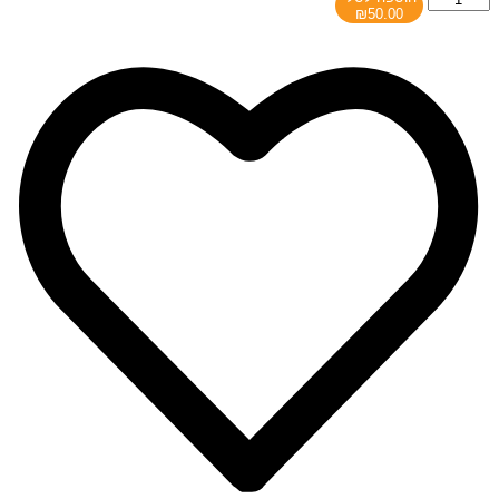
₪
50.00
של
NUT
KEY