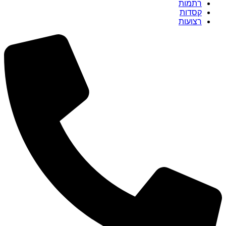
רתמות
קסדות
רצועות