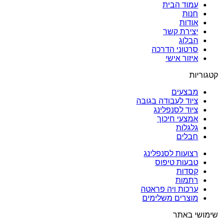
עמוד הבית
חנות
אודות
יצירת קשר
הבלוג
סרטוני הדרכה
איזור אישי
קטגוריות
מבצעים
ציוד לעבודה בגובה
ציוד לסנפלינג
אמצעי חיכוך
גלגלות
חבלים
רצועות לסנפלינג
טבעות טיפוס
קסדות
רתמות
ערכות ויה פראטה
מוצרים משלימים
שימושי באתר