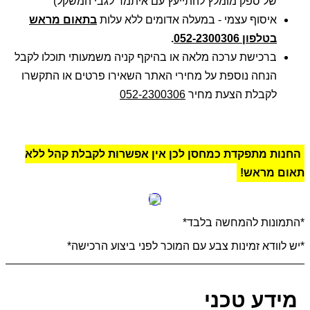
של ספק מומלץ להתייעץ עם איתמר לגבי המשקל)
איסוף עצמי - במעלה אדומים ללא עלות
בתאום מראש
בטלפון 052-2300306
.
ברכישת ערכה מלאה או בהיקף קניה משמעותי תוכלו לקבל
הנחה נוספת על מחירי האתר השאירו פרטים או התקשרו
לקבלת הצעת מחיר
052-2300306
החנות מתפקדת כמחסן לכן אין אפשרות לקבלת קהל ללא
תאום מראש!
*התמונות להמחשה בלבד*
*יש לוודא זמינות צבע עם המוכר לפני ביצוע הרכישה*
מידע טכני