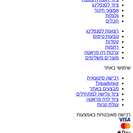
ציוד לסנפלינג
אמצעי חיכוך
גלגלות
חבלים
רצועות לסנפלינג
טבעות טיפוס
קסדות
רתמות
ערכות ויה פראטה
מוצרים משלימים
שימושי באתר
רכישה סיטונאית
Tripadvisor
מבצעים באתר
ציוד גלישה למתחילים
ציוד לויה פראטה
עגלת קניות
רכישה מאובטחת באמצעות