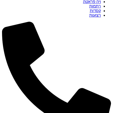
ויה פראטה
רתמות
קסדות
רצועות