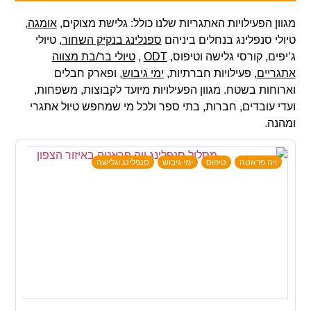
מגוון הפעילויות האתגריות שלנו כולל: גלישת מצוקים,
אומגה
,
טיולי סנפלינג בנחלים ביניהם
ספנלינג בנקיק השחור
, טיולי
ג’יפים, קורסי גלישה וטיפוס,
ODT
,
טיולי בר/בת מצווה
אתגריים
, פעילויות חברתיות,
ימי גיבוש
, ופארק חבלים
וארוחות בשטח. מגוון הפעילויות מיועד לקבוצות, משפחות,
ועדי עובדים, חברות, בתי ספר ולכל מי שמחפש טיול אתגרי
ומהנה.
ויה פראטה
טיפוס
ימי גיבוש
סנפלינג וגלישה