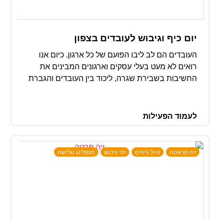
יום כיף וגיבוש לעובדים בצפון
העובדים הם לב ליבו הפועם של כל ארגון. כיום אנו
רואים לא מעט בעלי עסקים וארגונים המבינים את
החשיבות בשבירת שגרה, ליכוד בין העובדים והגברת
תחושת השייכות ואין דרך טובה יותר מאשר יום כיף
לעובדים בצפון.
לעמוד הפעילות
ויה פראטה
טיול ג'יפים
ימי גיבוש
סנפלינג וגלישה