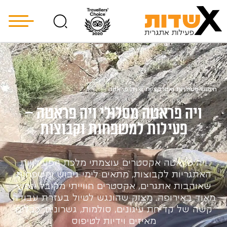
חיפוש פעילויות ואטרקציות
»
ויה פראטה
ויה פראטה מסלולי ויה פראטה –
פעילות למשפחות וקבוצות
ויה פראטה אקסטרים עוצמתי מלכת הפעילויות
האתגריות לקבוצות, מתאים לימי גיבוש ומשפחות
שאוהבות אתגרים, אקסטרים חווייתי מקובל ונפוץ
מאוד באירופה. מצוק שהונגש לטיול בעזרת עבודה
קשה של קדיחת עיגונים, סולמות, גשרונים, כבלים
מאיזים וידיות לטיפוס