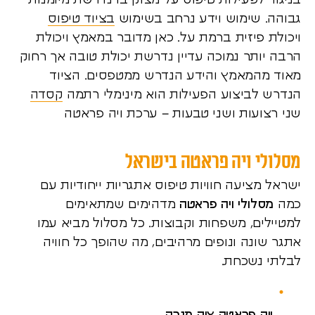
בניגוד לפעילות טיפוס על מצוק בו נדרשת מיומנות
גבוהה. שימוש וידע נרחב בשימוש
בציוד טיפוס
ויכולת פיזית ברמת על. כאן מדובר במאמץ ויכולת
הרבה יותר נמוכה עדיין נדרשת יכולת טובה אך רחוק
מאוד מהמאמץ והידע הנדרש ממטפסים. הציוד
הנדרש לביצוע הפעילות הוא מינימלי רתמה
קסדה
שני רצועות ושני טבעות – ערכת ויה פראטה
מסלולי ויה פראטה בישראל
ישראל מציעה חוויות טיפוס אתגריות ייחודיות עם
כמה
מסלולי ויה פראטה
מדהימים שמתאימים
למטיילים, משפחות וקבוצות. כל מסלול מביא עמו
אתגר שונה ונופים מרהיבים, מה שהופך כל חוויה
לבלתי נשכחת.
ויה פראטה צוק מנרה