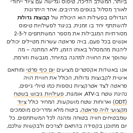
ביותר, המשלב הליכה, טיפוס וגלישה עם ציוד ייחודי
לאורך מסלול בנופים מרהיבים. אחד היתרונות
הגדולים בפעילות הוא היכולת של
קבוצות גדולות
להשתתף יחד בו זמנית. בניגוד לפעילויות טיפוס
מסורתיות המגבילות את מספר המשתתפים ל-2-3
אנשים בכל פעם, בויה פראטה עשרות מטיילים יכולים
ליהנות מהמסלול באותו הזמן, ללא המתנה – מה
שהופך את החוויה למהנה במיוחד, מגבשת וזורמת.
אנו באשדות אקסטרים מציעים
יום כיף פרטי
ומותאם
אישית לקבוצות גדולות, הכולל את חוויית הויה
פראטה לצד אטרקציות נוספות כמו טיולי ג’יפים,
נהיגת שטח ב-ATV, אומגות,
פעילויות גיבוש בשטח
(ODT)
וארוחות שטח מושקעות. המחיר כולל
ציוד
מקצועי לויה פראטה
, ביטוח מלא ומדריכים מוסמכים
שמבטיחים חוויה בטוחה ומהנה לכל המשתתפים. כל
יום מתוכנן בקפידה בהתאם לצרכים ולבקשות שלכם,