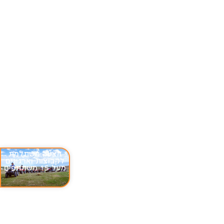
הצעה משתלמת
לקבוצות וארגונים
מעל 15 משתתפים