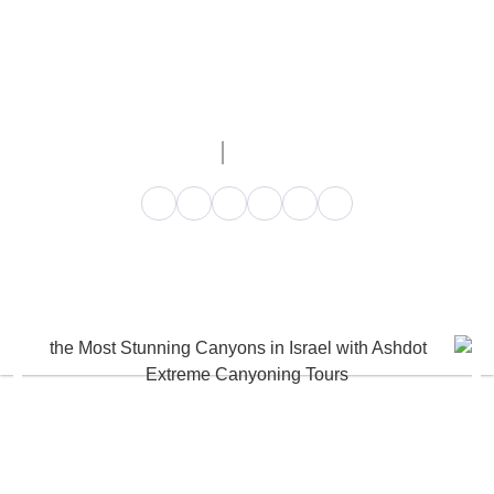
קניונינג זהו ספורט שפירושו טיול בתוך קניונים, ספורט
מפותח מאוד באירופה ארצות הברית ועוד מספר מדינות
בעולם, ספורט הקניונינג בישראל נחשב לחווייתי ביותר היות
ונכנסים למסלולים בתוליים בהם על פי רוב בקושי דרכה
רגל אדם. הפעילות משלבת טיפוס ושחייה.
עודכן ב 28/05/25
איתמר דרדיק