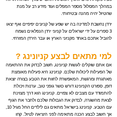
במהלך המסלול מספר המפלים ועוד מידע רב על מנת
שהטיול יהיה מהנה ובטיחותי.
ירדן נחשבת למדינה בה יש שפע של
קניונים
יפיפיים ואף יצאו
3 ספרים על ידי ישראלים על
קניוני ירדן
הנפלאים נשמח
להוביל אתכם באחד מקניוני הארץ או עבר הירדן המזרחי.
למי מתאים לבצע קניונינג ?
אם אתם שוקלים לעשות קניונינג, חשוב לבדוק את ההתאמה
של הפעילות ליכולות שלכם. קניונינג היא פעילות מאומצת
מאתגרת ומרגשת, המאפשרת לחוות את הטבע בצורה יוצאת
דופן, ספורט הקניונינג דורש כושר גופני טוב, ערנות ויכולת
להתמודד עם מצבים לא צפויים. קניונינג הוא דרך מצוינת
לצאת מהשגרה, לבדוק את הגבולות שלכם ולחבר את הגוף
עם הטבע.
קניונינג בישראל
מתאים גם לילדים החל מגיל 10,
אך חשוב לבצע הכנה מתאימה לפני היציאה לטיול. קחו