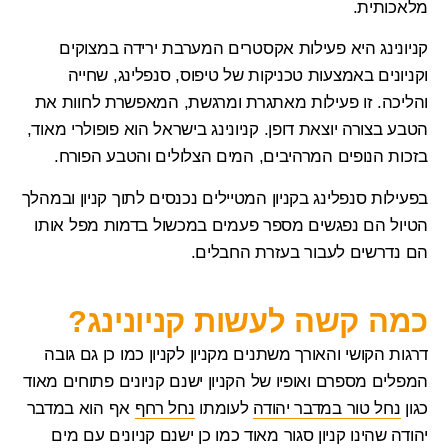
מלאכותית.
קניונינג
היא פעילות אקסטרים המערבת ירידה במצוקים
וקניונים באמצעות טכניקות של טיפוס, סנפלינג, שחייה
והליכה. זו פעילות מאתגרת ומרגשת, המאפשרת לחוות את
הטבע בצורה יוצאת דופן. קניונינג בישראל הוא פופולרי מאוד,
בזכות הנופים המרהיבים, המים הצלולים והטבע הפורח.
בפעילות
סנפלינג בקניון
המטיילים נכנסים לתוך קניון ובמהלך
הטיול הם נפגשים מספר פעמים במכשול בדמות מפל אותו
הם נדרשים לעבור בעזרת החבלים.
כמה קשה לעשות קניונינג?
דרגות הקושי והאורך משתנים מקניון לקניון כמו כן גם גובה
המפלים מספרם ואופיו של הקניון ישנם קניונים פתוחים מאוד
כגון
נחל טור במדבר יהודה
לעומתו
נחל רחף
אף הוא במדבר
יהודה שהינו קניון סגור מאוד כמו כן ישנם קניונים עם מים