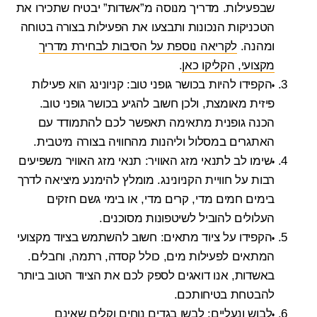
שבפעילות. מדריך מנוסה מ”אשדות” יבטיח שתכירו את
הטכניקות הנכונות ותבצעו את הפעילות בצורה בטוחה
ומהנה.
לקריאה נוספת על הסיבות לבחירת מדריך
מקצועי, הקליקו כאן
.
הקפידו להיות בכושר גופני טוב
: קניונינג הוא פעילות
פיזית מאומצת, ולכן חשוב להגיע בכושר גופני טוב.
הכנה גופנית מתאימה תאפשר לכם להתמודד עם
האתגרים במסלול וליהנות מהחוויה בצורה מיטבית.
שימו לב לתנאי מזג האוויר
: תנאי מזג האוויר משפיעים
רבות על חוויית הקניונינג. מומלץ להימנע מיציאה לדרך
בימים חמים מדי, קרים מדי, או בימי גשם חזקים
העלולים להוביל לשיטפונות מסוכנים.
הקפידו על ציוד מתאים
: חשוב להשתמש בציוד מקצועי
המתאים לפעילות מים, כולל קסדה, רתמה, וחבלים.
באשדות, אנו דואגים לספק לכם את הציוד הטוב ביותר
להבטחת בטיחותכם.
לבוש ונעליים
: לבשו בגדים נוחים וקלים שאינם