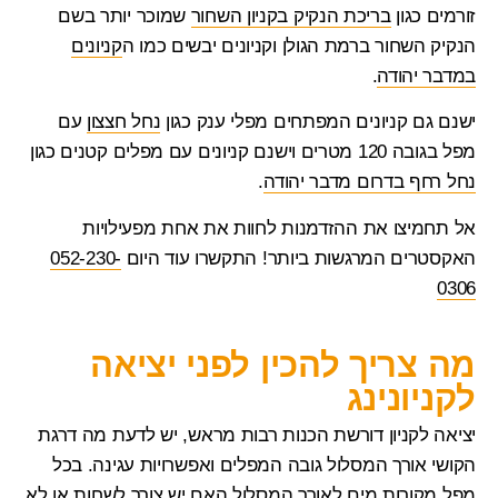
זורמים כגון
בריכת הנקיק בקניון השחור
שמוכר יותר בשם
הנקיק השחור ברמת הגולן וקניונים יבשים כמו ה
קניונים
במדבר יהודה
.
ישנם גם קניונים המפתחים מפלי ענק כגון
נחל חצצון
עם
מפל בגובה 120 מטרים וישנם קניונים עם מפלים קטנים כגון
נחל רחף בדרום מדבר יהודה
.
אל תחמיצו את ההזדמנות לחוות את אחת מפעילויות
האקסטרים המרגשות ביותר! התקשרו עוד היום
052-230-
0306
מה צריך להכין לפני יציאה
לקניונינג
יציאה לקניון דורשת הכנות רבות מראש, יש לדעת מה דרגת
הקושי אורך המסלול גובה המפלים ואפשרויות עגינה. בכל
מפל מקורות מים לאורך המסלול האם יש צורך לשחות או לא