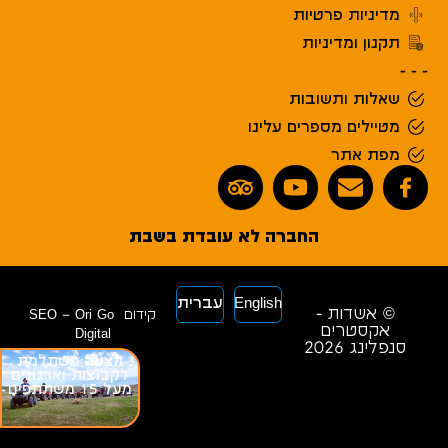
מדיניות פרטיות
תקנון ומדיניות
- - -
שאלות ותשובות
מטיילים מספרים עלינו
מפת אתר
החברה לא עובדת בשבת
English
עברית
© אשדות -
קידום
SEO – Ori Go
אקסטרים
Digital
סנפלינג 2026
הצעה משתלמת
לקבוצות וארגונים
מעל 15 משתתפים