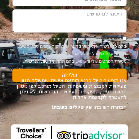
אני מאשר/ת את מסירת הפרטים מרצוני החופשי והשימוש
בהם כדי ליצור איתי קשרבדיוור ישיר, וכן לצרכים סטטיסטיים.
אני מודע/ת שאוכל לבטל את הרישום שלי בכל עת, ושעל
מסירת הפרטים שלי והשימוש בהם תחול
מדיניות הפרטיות
.
שליחה
אנו מציעים טיול פרטי מותאם אישית שמשלב מגוון
פעילויות לקבוצות ומשפחות, הטיול מורכב לפי ניסיון
המשתתפים, המיקום והפעילויות הנדרשות. לא ניתן
להצטרף לקבוצות אחרות.
הבהרה חשובה:
אין טיולים בשבת!