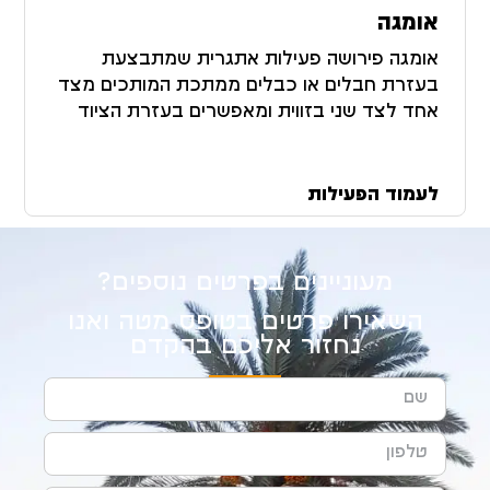
אומגה
אומגה פירושה פעילות אתגרית שמתבצעת
בעזרת חבלים או כבלים ממתכת המותכים מצד
אחד לצד שני בזווית ומאפשרים בעזרת הציוד
המתאים (רתמה) להתחבר ולהתעופף מצד אחד
לצד שני, פעילות מהירה מאוד שיוצרת תחושה
חזקה מאוד של Extreme ופרץ של אדרנלין.
לעמוד הפעילות
מעוניינים בפרטים נוספים?
השאירו פרטים בטופס מטה ואנו
נחזור אליכם בהקדם