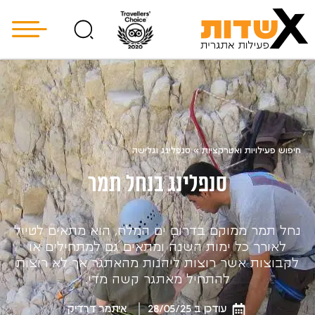
חיפוש פעילויות ואטרקציות
»
סנפלינג וגלישה
סנפלינג בנחל תמר
נחל תמר ממוקם בדרום ים המלח, הוא מתאים לטיול
לאורך כל ימות השנה ומתאים גם למתחילים או
לקבוצות אשר רוצות ליהנות מהאתגר אך לא רוצות
להתחיל מאתגר קשה מדי.
עודכן ב 28/05/25
איתמר דרדיק