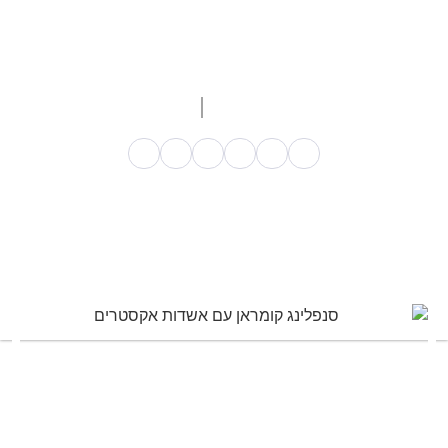
של גלישת צוקים הסיבות שנחל קומראן מאוד מושך גולשים
הינו המיקום שלו. קומראן הוא הנחל הצפוני ביותר במדבר
יהודה והקרוב ביותר למרכז הארץ.
עודכן ב 14/01/26
איתמר דרדיק