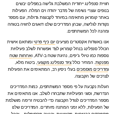
חוויית סנפלינג ייחודית המשלבת גלישה במפלים יבשים
בנופים עוצרי נשימה של מדבר יהודה וים המלח. הפעילות
באתר קומראן
מתאימה במיוחד לקבוצות גדולות, עם מספר
נקודות לגלישה, שבהן המדריכים שלנו דואגים לחוויה בטוחה
ומהנה לכל המשתתפים.
אנו באשדות אקסטרים מציעים
יום כיף פרטי
ומותאם אישית
הכולל
סנפלינג בנחל קומראן
לצד אפשרות לשלב פעילויות
נוספות כמו טיולי ג’יפים, נהיגת שטח ב-ATV, ו
ארוחות שטח
מפנקות
. המחיר כולל
ציוד סנפלינג מקצועי
, ביטוח מלא,
ו
מדריכים מוסמכים
בעלי ניסיון רב, המתאימים את הפעילות
לצרכים של הקבוצה.
העלות נקבעת על פי מספר המשתתפים, כמות המדריכים
הנדרשת, וסוגי הפעילויות שתבחרו לשלב. אנו מתאימים את
מספר המדריכים לגודל הקבוצה כדי להבטיח זרימה מושלמת
של הפעילות, ללא זמני המתנה מיותרים. המדריכים שלנו