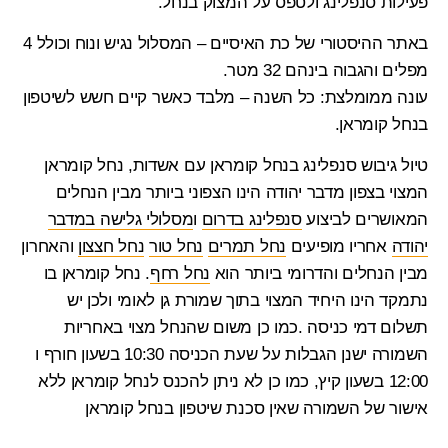
פעילות סנפלינג ולטפס על המצוק בנחל.
באתר ההיסטורי של כת האיסיים – המסלול נגיש ונוח וכולל 4
מפלים והגבוה בינהם 32 מטר.
עונה ממומלצת: כל השנה – מלבד כאשר קיים חשש לשיטפון
בנחל קומראן.
טיול גיבוש סנפלינג בנחל קומראן עם אשדות, נחל קומראן
המצוי בצפון מדבר יהודה הינו הצפוני ביותר מבין הנחלים
המאושרים לביצוע
סנפלינג בדרום
ו
מסלולי גלישה במדבר
יהודה
אחריו מופיעים
נחל תמרים
נחל טור
נחל חצצון
והאחרון
מבין הנחלים והדרומי ביותר הוא
נחל רחף
. נחל קומראן בו
נתמקד הינו היחיד המצוי בתוך שמורת גן לאומי ולכן יש
תשלום דמי כניסה .כמו כן משום שהנחל מצוי באחריות
השמורה ישנן הגבלות על שעת הכניסה 10:30 בשעון חורף ו
12:00 בשעון קיץ, כמו כן לא ניתן להכנס לנחל קומראן ללא
אישור של השמורה שאין סכנת שיטפון בנחל קומראן