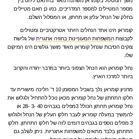
משך המסלול בקומראן משתנה מאוד בהתאם ליחס בין
מספר המטיילים למספר המדריכים, כמו כן האם מטיילים
בחלק של הנחל עליון או תחתון, או המסלול השלם.
קומראן הינו אחד הנחלים היותר אטרקטיביים ומטוילים
לקבוצות
המשפחות המעוניינות בחוויה אתגרית
של גלישת
צוקים הסיבות שנחל קומראן מאוד מושך גולשים הינו המיקום
שלו.
נחל קומראן הוא הנחל הצפוני ביותר במדבר יהודה והקרוב
ביותר למרכז הארץ.
מחניון קומראן
נלך בשביל המסומן 10 ד’ הליכה מישורית עד
חלקו התחתון של
נחל קומראן
מכאן נוכל להתחיל ולגלוש את
נחל קומראן תחתון
הכולל 3מפלים בגבהים 40 -3 -28 או
להמשיך
במעלה קומראן
לעבר חלקו העליון של הנחל ולגלוש
3 מפלים נוספים בגבהים דומים לזה של חלקו התחתון. חלקו
התחתון בלבד מתאים למשפחות אתגריות. ניתן לשלב גם