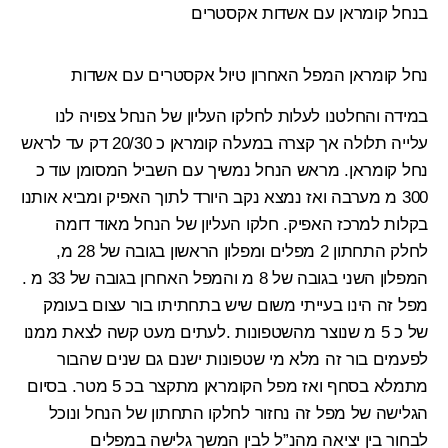
נחל קומראן המפל האחרון טיול אקסטרים עם אשדות
במידה והחלטנו לעלות ל
חלקו העליון של הנחל
צפויה לנו
עלייה תלולה אך קצרה
במעלה קומראן
כ 20/30 דק עד לראש
נחל קומראן. מראש הנחל נמשיך עם השביל המסומן עוד כ
300 מ מערבה ואז נמצא נקב היורד לתוך האפיק ומביא אותנו
בקלות למרכז האפיק. חלקו העליון של הנחל מאוד דומה
לחלק התחתון 2 מפלים ומפלון הראשון בגובה של 28 מ,
המפלון השני בגובה של 8 מ והמפל האחרון בגובה של 33 מ .
מפל זה הינו בעייתי משום שיש בתחתיתו בור עצום בעומק
של כ 5 מ שנוצר מהשטפונות .לעתים מעט קשה לצאת ממנו
לפעמים בור זה מלא מי שטפונות ישנם גם שנים שהבור
מתמלא בסחף ואז
מפל הקומראן
מתקצר בכ 5 מטר. בסיום
הגלישה של מפל זה נחזור לחלקו התחתון של הנחל ונוכל
לבחור בין יציאה מהנ”ל לבין המשך גלישה במפלים